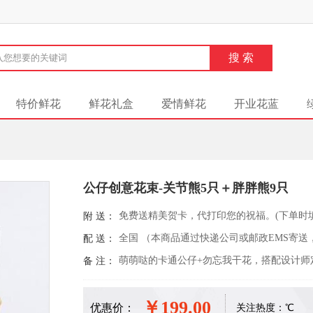
特价鲜花
鲜花礼盒
爱情鲜花
开业花蓝
公仔创意花束-关节熊5只＋胖胖熊9只
免费送精美贺卡，代打印您的祝福。(下单时
附 送：
全国 （本商品通过快递公司或邮政EMS寄送
配 送：
萌萌哒的卡通公仔+勿忘我干花，搭配设计师
备 注：
￥199.00
优惠价：
关注热度：
℃