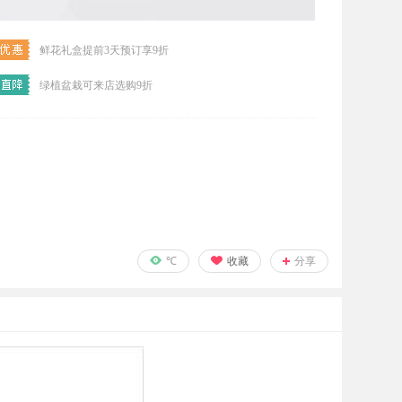
鲜花礼盒提前3天预订享9折
绿植盆栽可来店选购9折
℃
收藏
分享