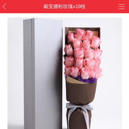
戴安娜粉玫瑰x19枝