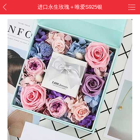
进口永生玫瑰＋唯爱S925银
锁骨项链