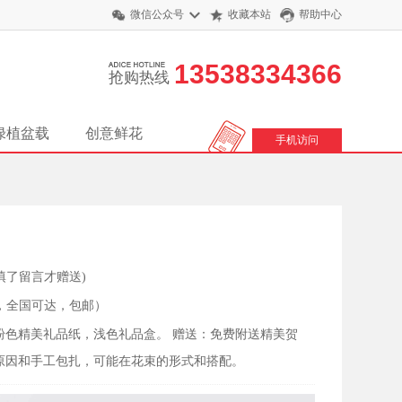
微信公众号
收藏本站
帮助中心
13538334366
抢购热线
绿植盆载
创意鲜花
手机访问
填了留言才赠送)
，全国可达，包邮）
：粉色精美礼品纸，浅色礼品盒。 赠送：免费附送精美贺
原因和手工包扎，可能在花束的形式和搭配。