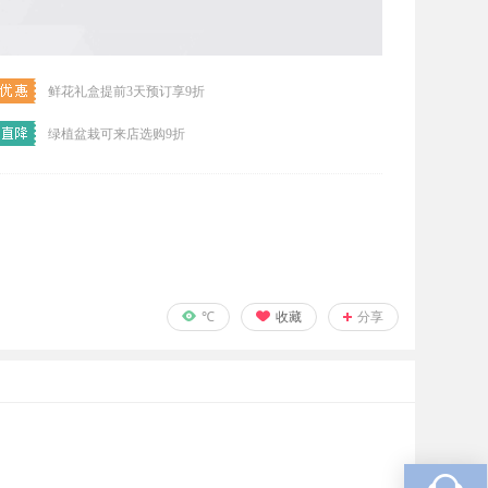
鲜花礼盒提前3天预订享9折
绿植盆栽可来店选购9折
℃
收藏
分享