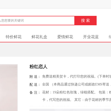
特价鲜花
鲜花礼盒
爱情鲜花
开业花蓝
粉红恋人
免费送精美贺卡，代打印您的祝福。(下单时
附 送：
全国 （本商品通过快递公司或邮政EMS寄送
配 送：
花材：19朵粉红色玫瑰，绿植搭配。 包装
备 注：
卡，代写您的祝福。 其它：由于花材的季节