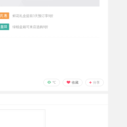
鲜花礼盒提前3天预订享9折
绿植盆栽可来店选购9折
℃
收藏
分享