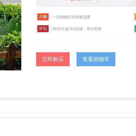
一次购物超300免配送费
满300立减19元优惠，每日有限
查看购物车