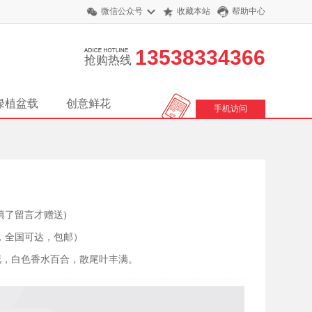
微信公众号
收藏本站
帮助中心
13538334366
抢购热线
绿植盆载
创意鲜花
手机访问
填了留言才赠送)
，全国可达，包邮）
花，白色香水百合，散尾叶丰满。