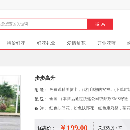
特价鲜花
鲜花礼盒
爱情鲜花
开业花蓝
步步高升
免费送精美贺卡，代打印您的祝福。(下单时
附 送：
全国 （本商品通过快递公司或邮政EMS寄送
配 送：
红色扶郎花，粉色扶郎花，红色康乃馨，菊
备 注：
￥199.00
优惠价：
关注热度：
℃