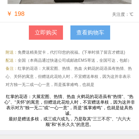
￥
198
关注度：
℃
查看购物车
附送：
免费送精美贺卡，代打印您的祝福。(下单时填了留言才赠送)
配送：
全国（本商品通过快递公司或邮政EMS寄送，全国可达，包邮）
备注：
红掌的花语：大展宏图、热情、热血 火鹤花的花语虽有热情、热
心、关怀的寓意，但赠送此花给人时，不宜赠送单枝，因为这并非表示
对方独一无二或一心一意，而是孤掌难鸣，也就是
红掌的花语：大展宏图、热情、热血 火鹤花的花语虽有“热情”、“热
心”、“关怀”的寓意，但赠送此花给人时，不宜赠送单枝，因为这并非
表示对方“独一无二”或“一心一意”，而是“孤掌难鸣”，也就是徒具热
诚。
最好是赠送多枝，或三或六或九，乃是取其“三三不尽”、“六六大
顺”和“长长久久”的意思。