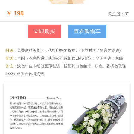
￥
198
关注度：
℃
查看购物车
附送：
免费送精美贺卡，代打印您的祝福。(下单时填了留言才赠送)
配送：
全国（本商品通过快递公司或邮政EMS寄送，全国可达，包邮）
备注：
浅色牛皮卡纸做圆形包装，搭配乳白色丝带，粉色、香槟色玫瑰
x33枝 外围石竹梅点缀。