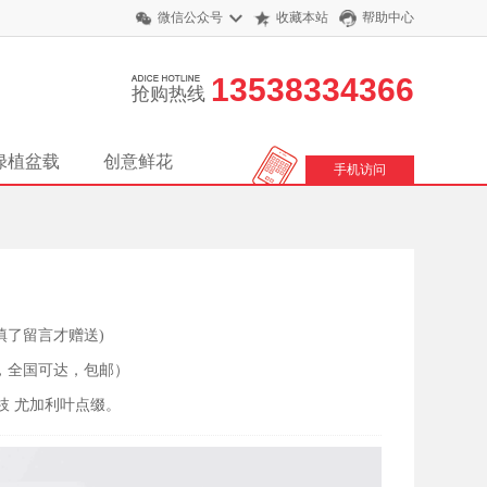
微信公众号
收藏本站
帮助中心
13538334366
抢购热线
绿植盆载
创意鲜花
手机访问
填了留言才赠送)
，全国可达，包邮）
5枝 尤加利叶点缀。