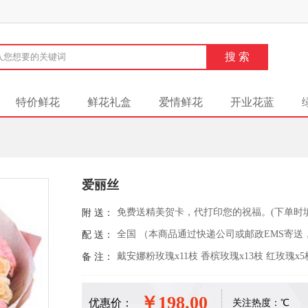
特价鲜花
鲜花礼盒
爱情鲜花
开业花蓝
爱丽丝
免费送精美贺卡，代打印您的祝福。(下单时
附 送：
全国 （本商品通过快递公司或邮政EMS寄送
配 送：
戴安娜粉玫瑰x11枝 香槟玫瑰x13枝 红玫瑰x
备 注：
￥198.00
优惠价：
关注热度：
℃