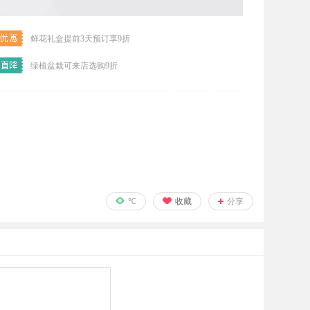
鲜花礼盒提前3天预订享9折
绿植盆栽可来店选购9折
℃
收藏
分享