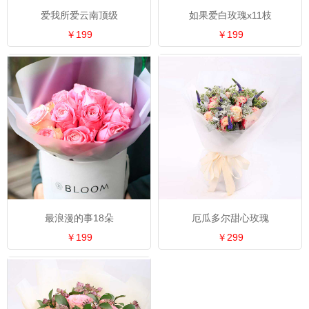
爱我所爱云南顶级
如果爱白玫瑰x11枝
￥199
￥199
最浪漫的事18朵
厄瓜多尔甜心玫瑰
￥199
￥299