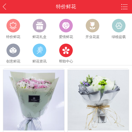
特价鲜花
特价鲜花
鲜花礼盒
爱情鲜花
开业花蓝
绿植盆载
创意鲜花
鲜花资讯
帮助中心