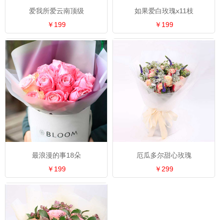
爱我所爱云南顶级
如果爱白玫瑰x11枝
￥199
￥199
最浪漫的事18朵
厄瓜多尔甜心玫瑰
￥199
￥299