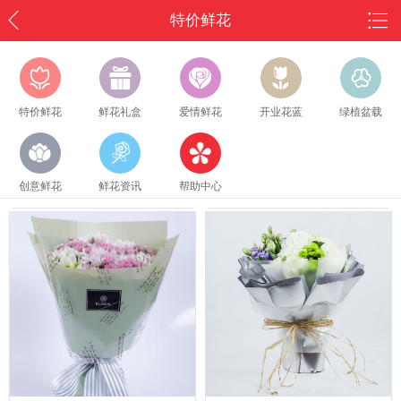
特价鲜花
特价鲜花
鲜花礼盒
爱情鲜花
开业花蓝
绿植盆载
创意鲜花
鲜花资讯
帮助中心