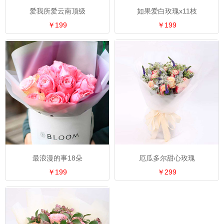
爱我所爱云南顶级
如果爱白玫瑰x11枝
￥199
￥199
最浪漫的事18朵
厄瓜多尔甜心玫瑰
￥199
￥299