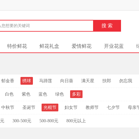
特价鲜花
鲜花礼盒
爱情鲜花
开业花蓝
郁金香
绣球
马蹄莲
向日葵
满天星
扶郎
勿忘我
白色
紫色
蓝色
绿色
多彩
中秋节
圣诞节
光棍节
妇女节
教师节
七夕节
母亲
0元
300-500元
500-800元
800元以上