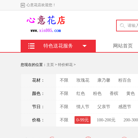
心意花店欢迎您！
特色送花服务
网站首页
您现在的位置：
主页
>
特价鲜花
>
花材：
不限
玫瑰花
康乃馨
粉百合
颜色：
不限
红色
粉色
香槟
黄色
节日：
不限
情人节
父亲节
感恩节
价格：
不限
0-99元
100-200元
200-30