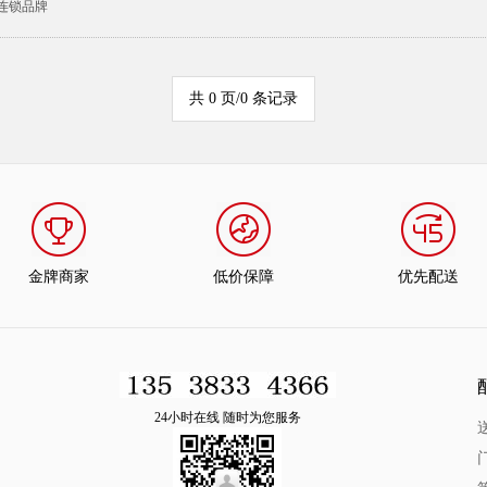
连锁品牌
共 0 页/0 条记录
金牌商家
低价保障
优先配送
24小时在线 随时为您服务