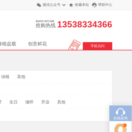
微信公众号
收藏本站
帮助中心
13538334366
抢购热线
绿植盆载
创意鲜花
手机访问
绿植
其他
节
生日
缅怀
开业
其他
在线咨询