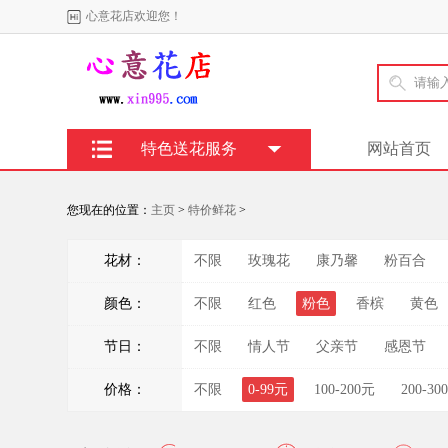
心意花店欢迎您！
特色送花服务
网站首页
您现在的位置：
主页
>
特价鲜花
>
花材：
不限
玫瑰花
康乃馨
粉百合
颜色：
不限
红色
粉色
香槟
黄色
节日：
不限
情人节
父亲节
感恩节
价格：
不限
0-99元
100-200元
200-30