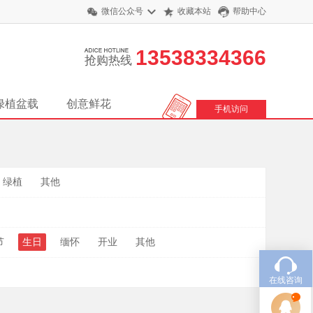
微信公众号
收藏本站
帮助中心
13538334366
抢购热线
绿植盆载
创意鲜花
手机访问
绿植
其他
节
生日
缅怀
开业
其他
在线咨询