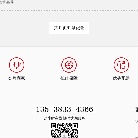
连锁品牌
共 0 页/0 条记录
金牌商家
低价保障
优先配送
24小时在线 随时为您服务