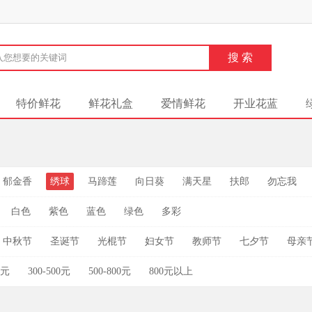
特价鲜花
鲜花礼盒
爱情鲜花
开业花蓝
郁金香
绣球
马蹄莲
向日葵
满天星
扶郎
勿忘我
白色
紫色
蓝色
绿色
多彩
中秋节
圣诞节
光棍节
妇女节
教师节
七夕节
母亲
0元
300-500元
500-800元
800元以上