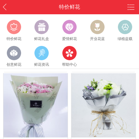
特价鲜花
特价鲜花
鲜花礼盒
爱情鲜花
开业花蓝
绿植盆载
创意鲜花
鲜花资讯
帮助中心