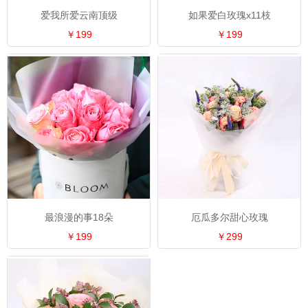
爱我所爱云南顶级
如果爱白玫瑰x11枝
￥199
￥199
最浪漫的事18朵
厄瓜多尔甜心玫瑰
￥199
￥299