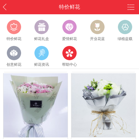
特价鲜花
特价鲜花
鲜花礼盒
爱情鲜花
开业花蓝
绿植盆载
创意鲜花
鲜花资讯
帮助中心