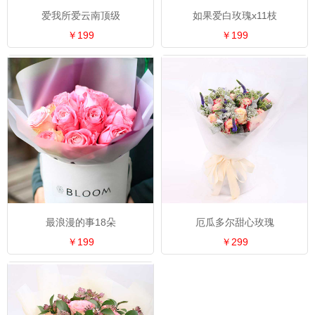
爱我所爱云南顶级
如果爱白玫瑰x11枝
￥199
￥199
最浪漫的事18朵
厄瓜多尔甜心玫瑰
￥199
￥299