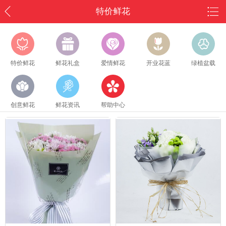
特价鲜花
特价鲜花
鲜花礼盒
爱情鲜花
开业花蓝
绿植盆载
创意鲜花
鲜花资讯
帮助中心