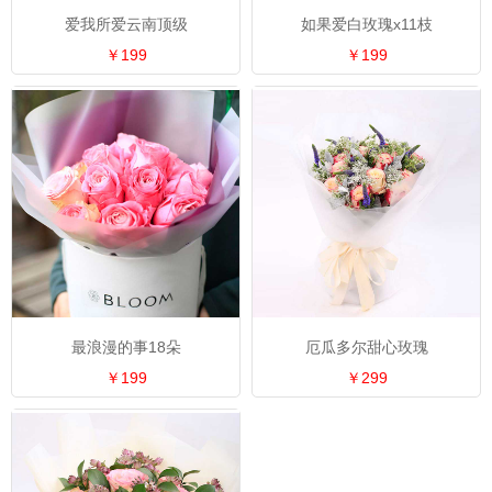
爱我所爱云南顶级
如果爱白玫瑰x11枝
￥199
￥199
最浪漫的事18朵
厄瓜多尔甜心玫瑰
￥199
￥299