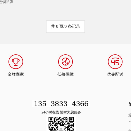
连锁品牌
共 0 页/0 条记录
金牌商家
低价保障
优先配送
24小时在线 随时为您服务