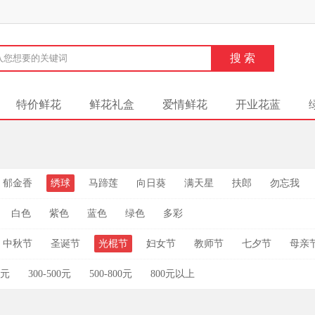
特价鲜花
鲜花礼盒
爱情鲜花
开业花蓝
郁金香
绣球
马蹄莲
向日葵
满天星
扶郎
勿忘我
白色
紫色
蓝色
绿色
多彩
中秋节
圣诞节
光棍节
妇女节
教师节
七夕节
母亲
0元
300-500元
500-800元
800元以上