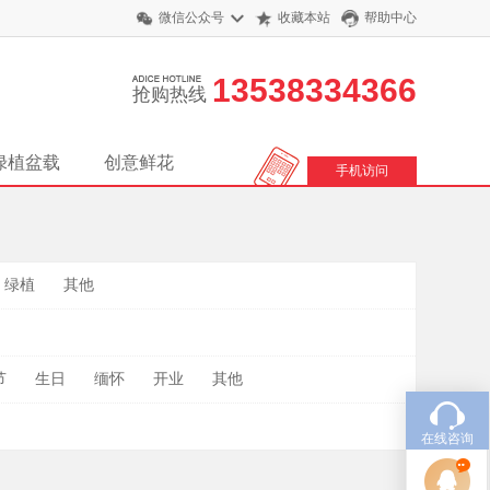
微信公众号
收藏本站
帮助中心
13538334366
抢购热线
绿植盆载
创意鲜花
手机访问
绿植
其他
节
生日
缅怀
开业
其他
在线咨询