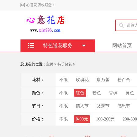
心意花店欢迎您！
特色送花服务
网站首页
您现在的位置：
主页
>
特价鲜花
>
花材：
不限
玫瑰花
康乃馨
粉百合
颜色：
不限
红色
粉色
香槟
黄色
节日：
不限
情人节
父亲节
感恩节
价格：
不限
0-99元
100-200元
200-30