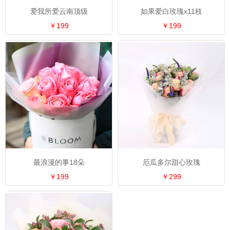
爱我所爱云南顶级
如果爱白玫瑰x11枝
￥199
￥199
最浪漫的事18朵
厄瓜多尔甜心玫瑰
￥199
￥299