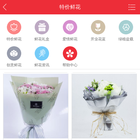
特价鲜花
特价鲜花
鲜花礼盒
爱情鲜花
开业花蓝
绿植盆载
创意鲜花
鲜花资讯
帮助中心