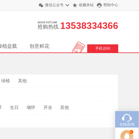
微信公众号
收藏本站
帮助中心
13538334366
抢购热线
绿植盆载
创意鲜花
手机访问
绿植
其他
节
生日
缅怀
开业
其他
在线咨询