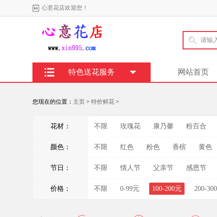
心意花店欢迎您！
特色送花服务
网站首页
您现在的位置：
主页
>
特价鲜花
>
花材：
不限
玫瑰花
康乃馨
粉百合
颜色：
不限
红色
粉色
香槟
黄色
节日：
不限
情人节
父亲节
感恩节
价格：
不限
0-99元
100-200元
200-30