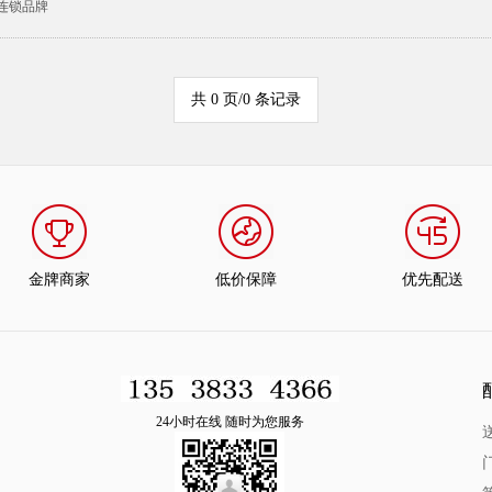
连锁品牌
共 0 页/0 条记录
金牌商家
低价保障
优先配送
24小时在线 随时为您服务