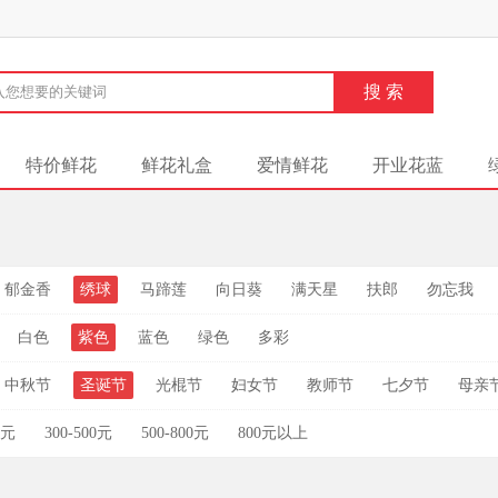
特价鲜花
鲜花礼盒
爱情鲜花
开业花蓝
郁金香
绣球
马蹄莲
向日葵
满天星
扶郎
勿忘我
白色
紫色
蓝色
绿色
多彩
中秋节
圣诞节
光棍节
妇女节
教师节
七夕节
母亲
0元
300-500元
500-800元
800元以上