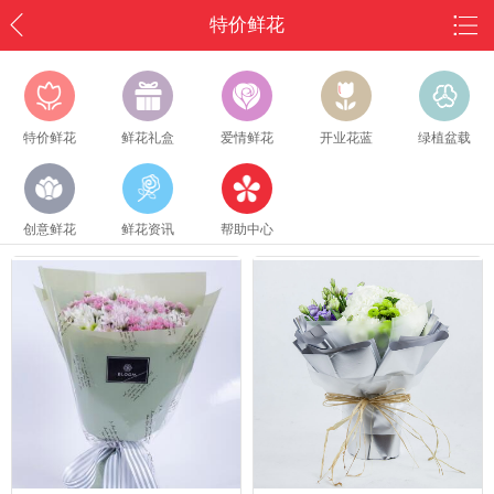
特价鲜花
特价鲜花
鲜花礼盒
爱情鲜花
开业花蓝
绿植盆载
创意鲜花
鲜花资讯
帮助中心