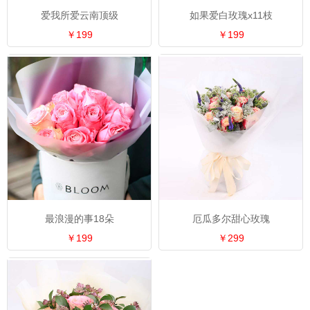
爱我所爱云南顶级
如果爱白玫瑰x11枝
￥199
￥199
最浪漫的事18朵
厄瓜多尔甜心玫瑰
￥199
￥299