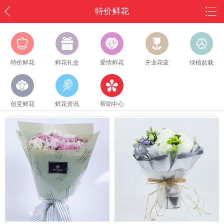
特价鲜花
特价鲜花
鲜花礼盒
爱情鲜花
开业花蓝
绿植盆载
创意鲜花
鲜花资讯
帮助中心