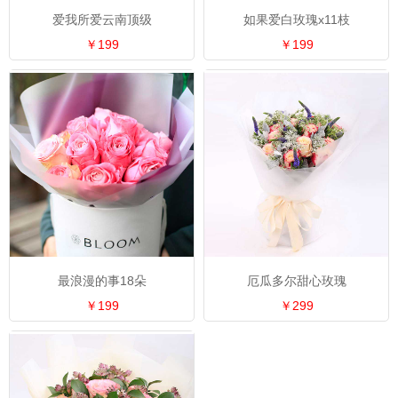
爱我所爱云南顶级
如果爱白玫瑰x11枝
￥199
￥199
最浪漫的事18朵
厄瓜多尔甜心玫瑰
￥199
￥299