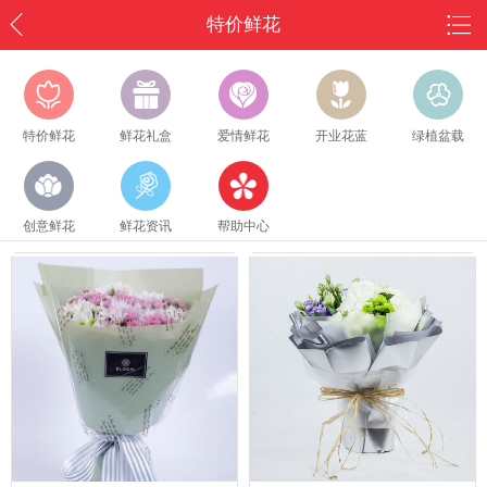
特价鲜花
特价鲜花
鲜花礼盒
爱情鲜花
开业花蓝
绿植盆载
创意鲜花
鲜花资讯
帮助中心