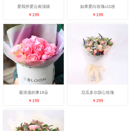
爱我所爱云南顶级
如果爱白玫瑰x11枝
￥199
￥199
最浪漫的事18朵
厄瓜多尔甜心玫瑰
￥199
￥299