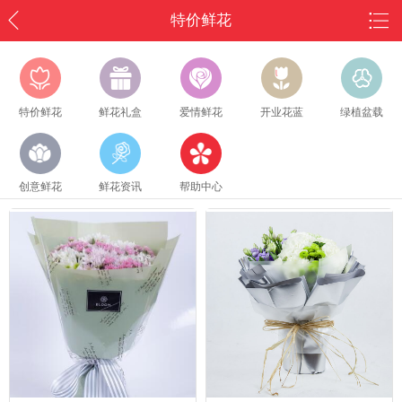
特价鲜花
特价鲜花
鲜花礼盒
爱情鲜花
开业花蓝
绿植盆载
创意鲜花
鲜花资讯
帮助中心