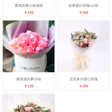
爱我所爱云南顶级
如果爱白玫瑰x11枝
￥199
￥199
最浪漫的事18朵
厄瓜多尔甜心玫瑰
￥199
￥299