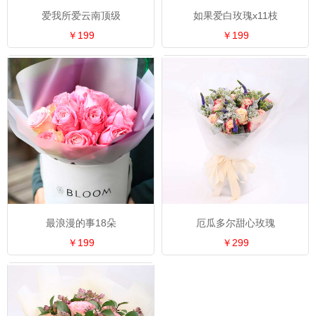
爱我所爱云南顶级
如果爱白玫瑰x11枝
￥199
￥199
最浪漫的事18朵
厄瓜多尔甜心玫瑰
￥199
￥299