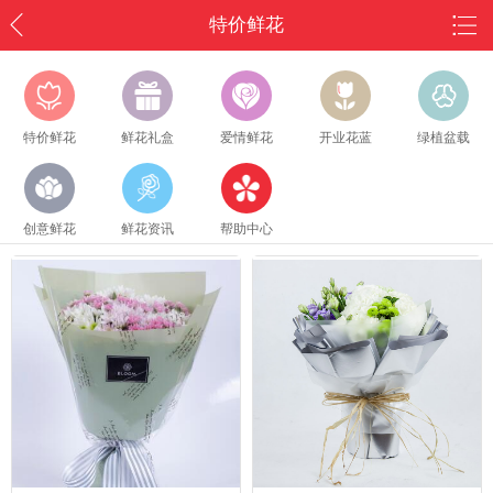
特价鲜花
特价鲜花
鲜花礼盒
爱情鲜花
开业花蓝
绿植盆载
创意鲜花
鲜花资讯
帮助中心