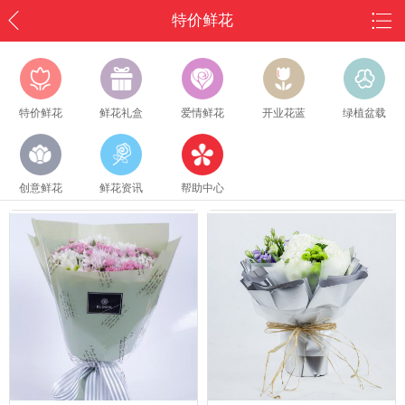
特价鲜花
特价鲜花
鲜花礼盒
爱情鲜花
开业花蓝
绿植盆载
创意鲜花
鲜花资讯
帮助中心