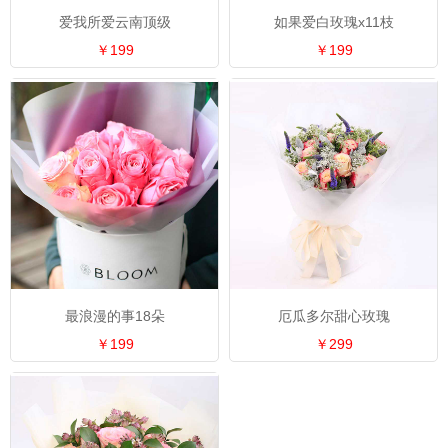
爱我所爱云南顶级
如果爱白玫瑰x11枝
￥199
￥199
最浪漫的事18朵
厄瓜多尔甜心玫瑰
￥199
￥299