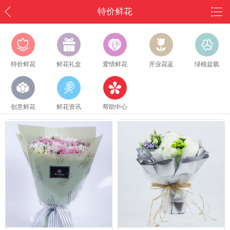
特价鲜花
特价鲜花
鲜花礼盒
爱情鲜花
开业花蓝
绿植盆载
创意鲜花
鲜花资讯
帮助中心