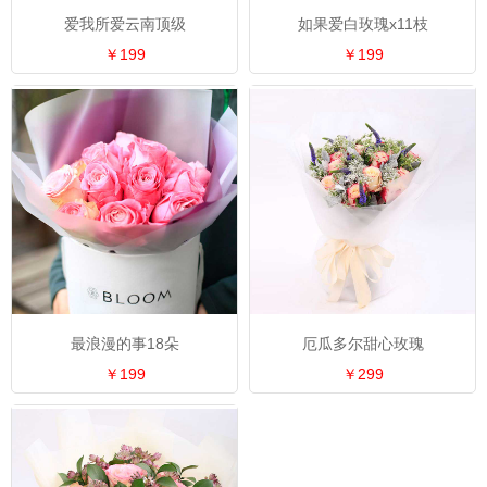
爱我所爱云南顶级
如果爱白玫瑰x11枝
￥199
￥199
最浪漫的事18朵
厄瓜多尔甜心玫瑰
￥199
￥299