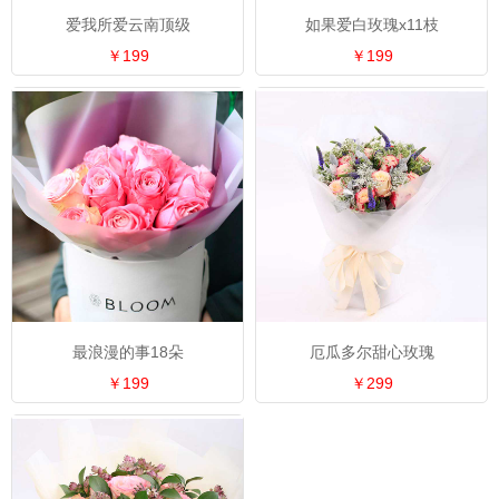
爱我所爱云南顶级
如果爱白玫瑰x11枝
￥199
￥199
最浪漫的事18朵
厄瓜多尔甜心玫瑰
￥199
￥299