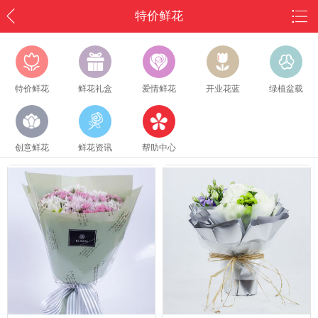
特价鲜花
特价鲜花
鲜花礼盒
爱情鲜花
开业花蓝
绿植盆载
创意鲜花
鲜花资讯
帮助中心