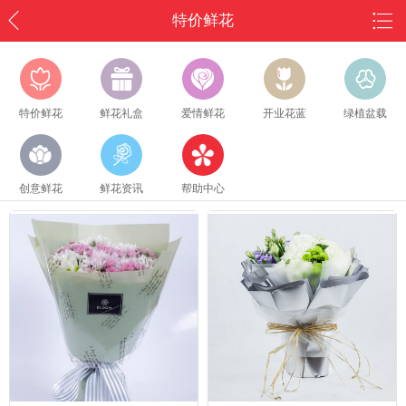
特价鲜花
特价鲜花
鲜花礼盒
爱情鲜花
开业花蓝
绿植盆载
创意鲜花
鲜花资讯
帮助中心