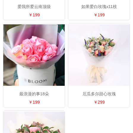
爱我所爱云南顶级
如果爱白玫瑰x11枝
￥199
￥199
最浪漫的事18朵
厄瓜多尔甜心玫瑰
￥199
￥299