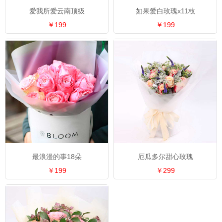
爱我所爱云南顶级
如果爱白玫瑰x11枝
￥199
￥199
最浪漫的事18朵
厄瓜多尔甜心玫瑰
￥199
￥299