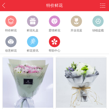
特价鲜花
特价鲜花
鲜花礼盒
爱情鲜花
开业花蓝
绿植盆载
创意鲜花
鲜花资讯
帮助中心