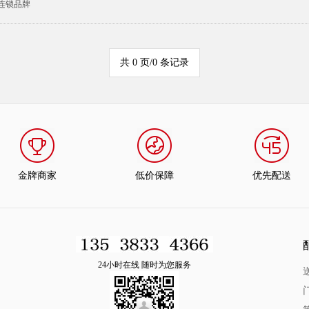
连锁品牌
共 0 页/0 条记录
金牌商家
低价保障
优先配送
24小时在线 随时为您服务