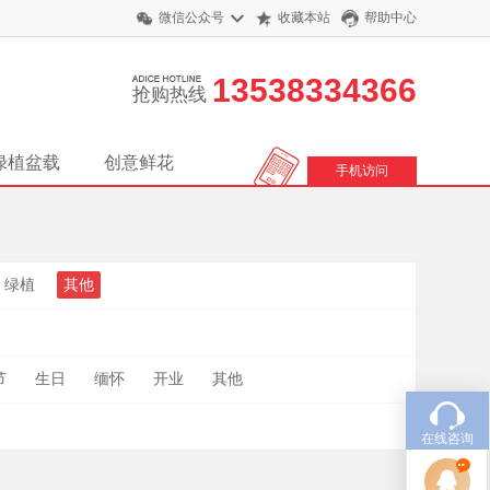
微信公众号
收藏本站
帮助中心
13538334366
抢购热线
绿植盆载
创意鲜花
手机访问
绿植
其他
节
生日
缅怀
开业
其他
在线咨询