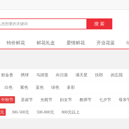
特价鲜花
鲜花礼盒
爱情鲜花
开业花蓝
郁金香
绣球
马蹄莲
向日葵
满天星
扶郎
勿忘我
白色
紫色
蓝色
绿色
多彩
中秋节
圣诞节
光棍节
妇女节
教师节
七夕节
母亲
0元
300-500元
500-800元
800元以上