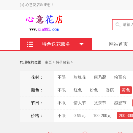
心意花店欢迎您！
特色送花服务
网站首页
您现在的位置：
主页
>
特价鲜花
>
花材：
不限
玫瑰花
康乃馨
粉百合
颜色：
不限
红色
粉色
香槟
黄色
节日：
不限
情人节
父亲节
感恩节
价格：
不限
0-99元
100-200元
200-30