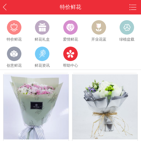
特价鲜花
特价鲜花
鲜花礼盒
爱情鲜花
开业花蓝
绿植盆载
创意鲜花
鲜花资讯
帮助中心