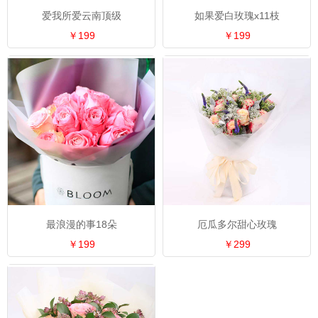
爱我所爱云南顶级
如果爱白玫瑰x11枝
￥199
￥199
最浪漫的事18朵
厄瓜多尔甜心玫瑰
￥199
￥299