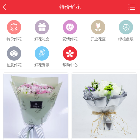
特价鲜花
特价鲜花
鲜花礼盒
爱情鲜花
开业花蓝
绿植盆载
创意鲜花
鲜花资讯
帮助中心