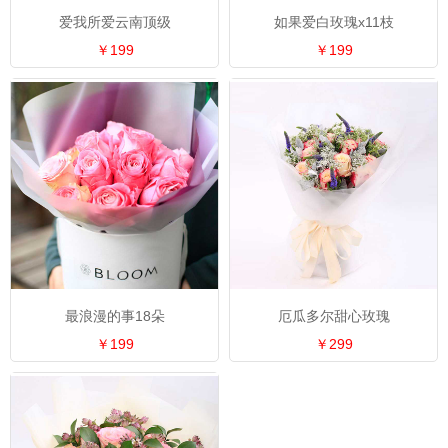
爱我所爱云南顶级
如果爱白玫瑰x11枝
￥199
￥199
最浪漫的事18朵
厄瓜多尔甜心玫瑰
￥199
￥299