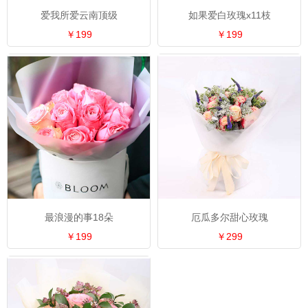
爱我所爱云南顶级
如果爱白玫瑰x11枝
￥199
￥199
最浪漫的事18朵
厄瓜多尔甜心玫瑰
￥199
￥299