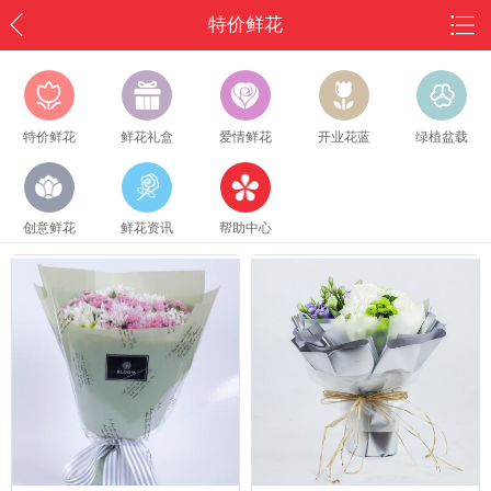
特价鲜花
特价鲜花
鲜花礼盒
爱情鲜花
开业花蓝
绿植盆载
创意鲜花
鲜花资讯
帮助中心