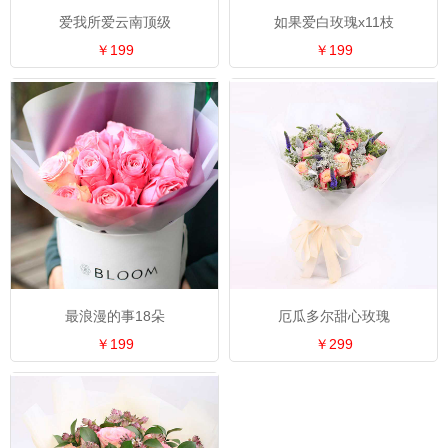
爱我所爱云南顶级
如果爱白玫瑰x11枝
￥199
￥199
最浪漫的事18朵
厄瓜多尔甜心玫瑰
￥199
￥299