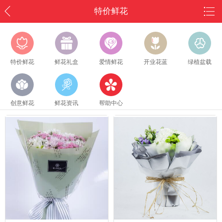
特价鲜花
特价鲜花
鲜花礼盒
爱情鲜花
开业花蓝
绿植盆载
创意鲜花
鲜花资讯
帮助中心