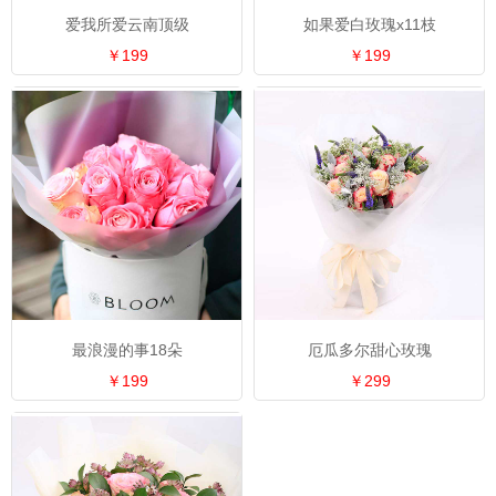
爱我所爱云南顶级
如果爱白玫瑰x11枝
￥199
￥199
最浪漫的事18朵
厄瓜多尔甜心玫瑰
￥199
￥299