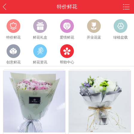
特价鲜花
特价鲜花
鲜花礼盒
爱情鲜花
开业花蓝
绿植盆载
创意鲜花
鲜花资讯
帮助中心