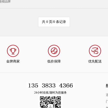
连锁品牌
共 0 页/0 条记录
金牌商家
低价保障
优先配送
24小时在线 随时为您服务