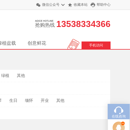
微信公众号
收藏本站
帮助中心
13538334366
抢购热线
绿植盆载
创意鲜花
手机访问
绿植
其他
节
生日
缅怀
开业
其他
在线咨询