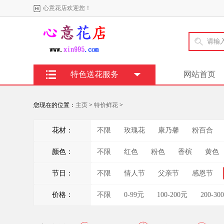
心意花店欢迎您！
特色送花服务
网站首页
您现在的位置：
主页
>
特价鲜花
>
花材：
不限
玫瑰花
康乃馨
粉百合
颜色：
不限
红色
粉色
香槟
黄色
节日：
不限
情人节
父亲节
感恩节
价格：
不限
0-99元
100-200元
200-30