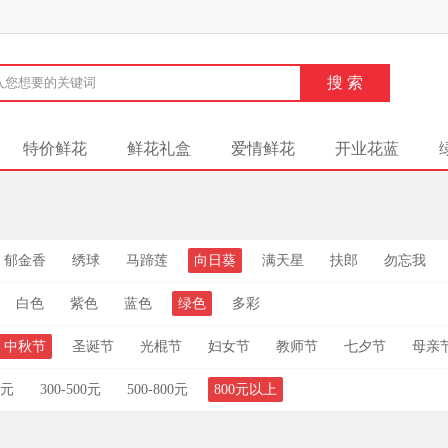
特价鲜花
鲜花礼盒
爱情鲜花
开业花蓝
郁金香
绣球
马蹄莲
向日葵
满天星
扶郎
勿忘我
白色
紫色
蓝色
绿色
多彩
中秋节
圣诞节
光棍节
妇女节
教师节
七夕节
母亲
0元
300-500元
500-800元
800元以上