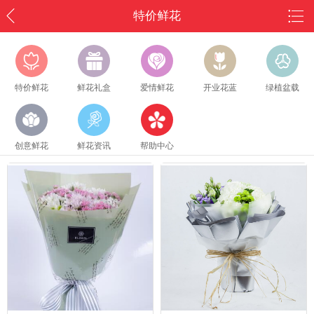
特价鲜花
特价鲜花
鲜花礼盒
爱情鲜花
开业花蓝
绿植盆载
创意鲜花
鲜花资讯
帮助中心