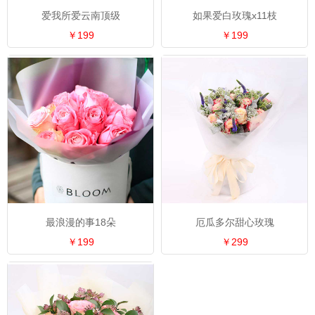
爱我所爱云南顶级
如果爱白玫瑰x11枝
￥199
￥199
最浪漫的事18朵
厄瓜多尔甜心玫瑰
￥199
￥299