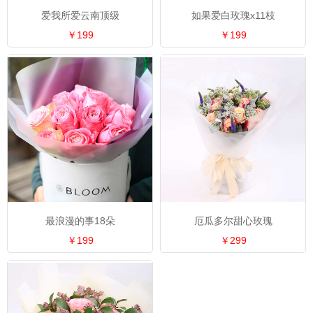
爱我所爱云南顶级
如果爱白玫瑰x11枝
￥199
￥199
最浪漫的事18朵
厄瓜多尔甜心玫瑰
￥199
￥299