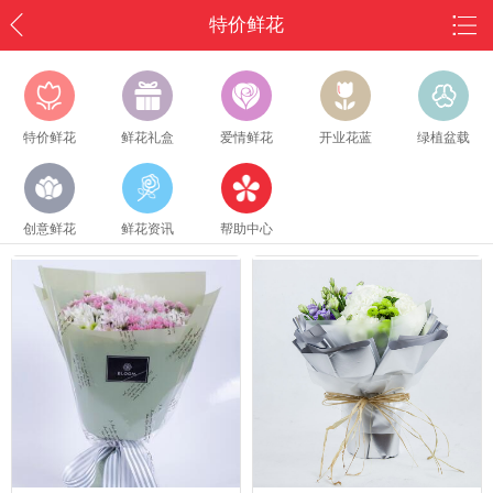
特价鲜花
特价鲜花
鲜花礼盒
爱情鲜花
开业花蓝
绿植盆载
创意鲜花
鲜花资讯
帮助中心