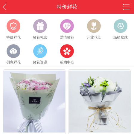
特价鲜花
特价鲜花
鲜花礼盒
爱情鲜花
开业花蓝
绿植盆载
创意鲜花
鲜花资讯
帮助中心