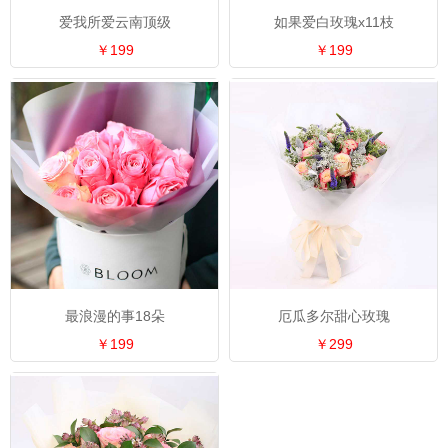
爱我所爱云南顶级
如果爱白玫瑰x11枝
￥199
￥199
最浪漫的事18朵
厄瓜多尔甜心玫瑰
￥199
￥299