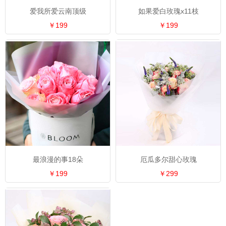
爱我所爱云南顶级
如果爱白玫瑰x11枝
￥199
￥199
最浪漫的事18朵
厄瓜多尔甜心玫瑰
￥199
￥299