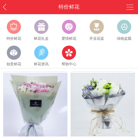
特价鲜花
特价鲜花
鲜花礼盒
爱情鲜花
开业花蓝
绿植盆载
创意鲜花
鲜花资讯
帮助中心