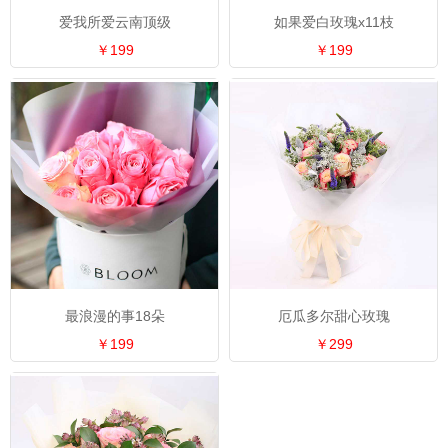
爱我所爱云南顶级
如果爱白玫瑰x11枝
￥199
￥199
最浪漫的事18朵
厄瓜多尔甜心玫瑰
￥199
￥299