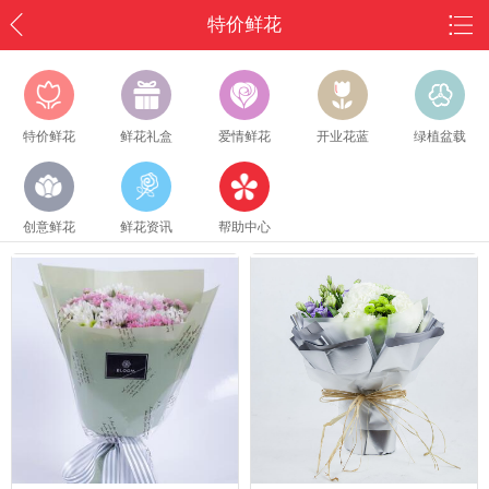
特价鲜花
特价鲜花
鲜花礼盒
爱情鲜花
开业花蓝
绿植盆载
创意鲜花
鲜花资讯
帮助中心