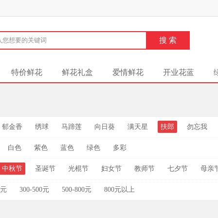
特价鲜花
鲜花礼盒
爱情鲜花
开业花蓝
郁金香
绣球
马蹄莲
向日葵
满天星
扶郎
勿忘我
白色
紫色
蓝色
绿色
多彩
中秋节
圣诞节
光棍节
妇女节
教师节
七夕节
母亲
0元
300-500元
500-800元
800元以上