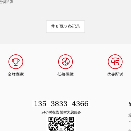
连锁品牌
共 0 页/0 条记录
金牌商家
低价保障
优先配送
24小时在线 随时为您服务