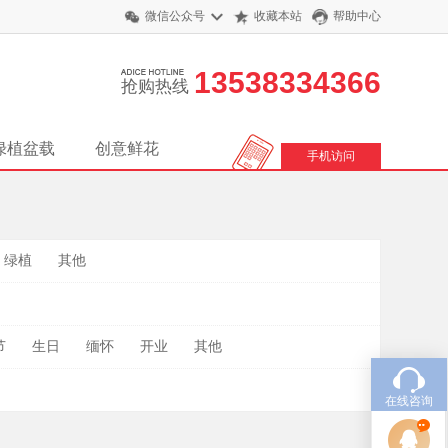
微信公众号
收藏本站
帮助中心
13538334366
抢购热线
绿植盆载
创意鲜花
手机访问
绿植
其他
节
生日
缅怀
开业
其他
在线咨询