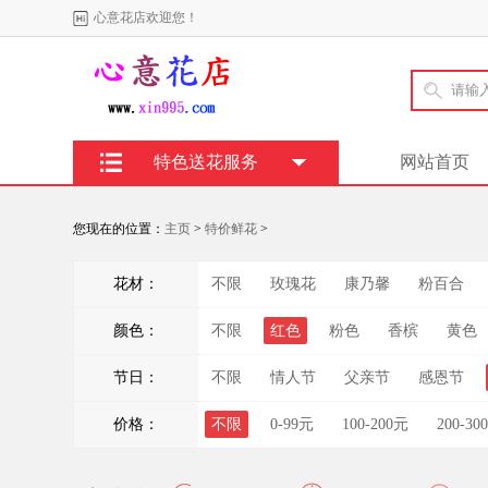
心意花店欢迎您！
特色送花服务
网站首页
您现在的位置：
主页
>
特价鲜花
>
花材：
不限
玫瑰花
康乃馨
粉百合
颜色：
不限
红色
粉色
香槟
黄色
节日：
不限
情人节
父亲节
感恩节
价格：
不限
0-99元
100-200元
200-30