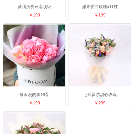
爱我所爱云南顶级
如果爱白玫瑰x11枝
￥199
￥199
最浪漫的事18朵
厄瓜多尔甜心玫瑰
￥199
￥299