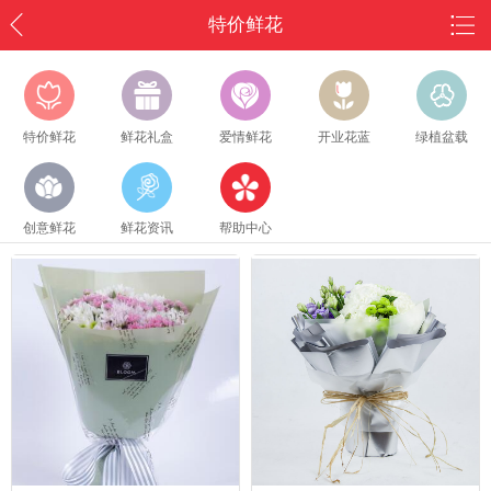
特价鲜花
特价鲜花
鲜花礼盒
爱情鲜花
开业花蓝
绿植盆载
创意鲜花
鲜花资讯
帮助中心