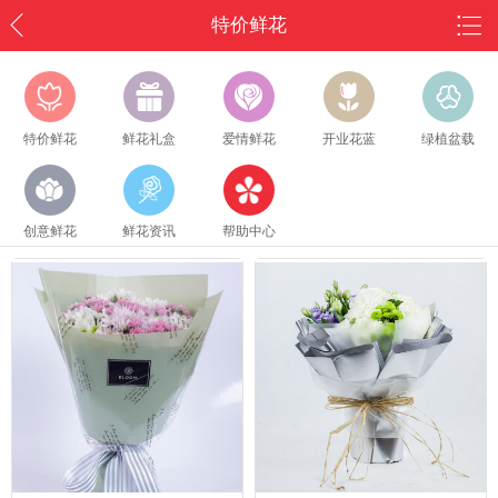
特价鲜花
特价鲜花
鲜花礼盒
爱情鲜花
开业花蓝
绿植盆载
创意鲜花
鲜花资讯
帮助中心