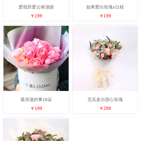
爱我所爱云南顶级
如果爱白玫瑰x11枝
￥199
￥199
最浪漫的事18朵
厄瓜多尔甜心玫瑰
￥199
￥299