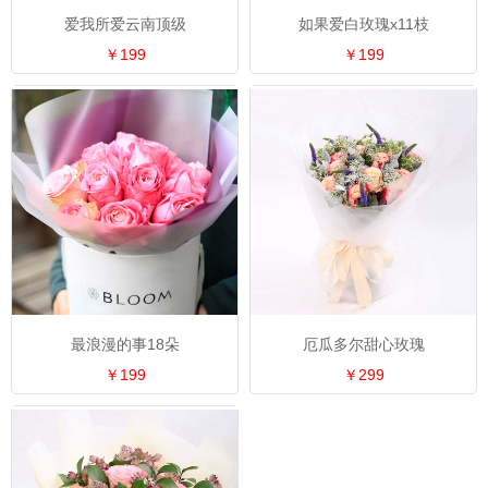
爱我所爱云南顶级
如果爱白玫瑰x11枝
￥199
￥199
最浪漫的事18朵
厄瓜多尔甜心玫瑰
￥199
￥299