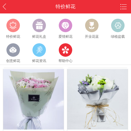
特价鲜花
特价鲜花
鲜花礼盒
爱情鲜花
开业花蓝
绿植盆载
创意鲜花
鲜花资讯
帮助中心