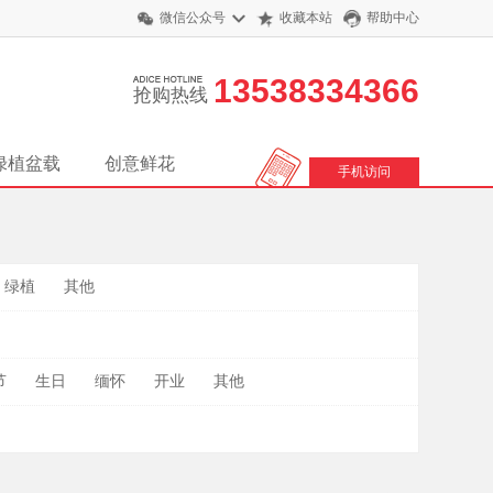
微信公众号
收藏本站
帮助中心
13538334366
抢购热线
绿植盆载
创意鲜花
手机访问
绿植
其他
节
生日
缅怀
开业
其他