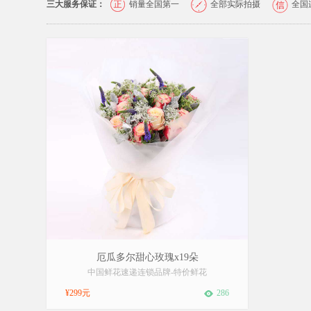
三大服务保证：
销量全国第一
全部实际拍摄
全国
...
厄瓜多尔甜心玫瑰x19朵
中国鲜花速递连锁品牌
-
特价鲜花
¥299元
286