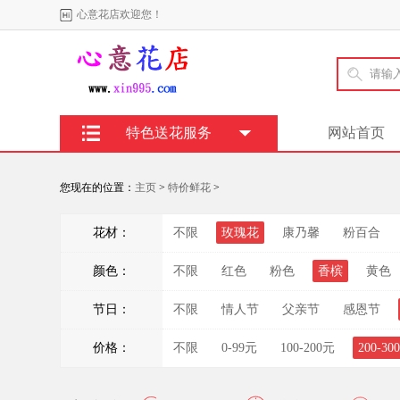
心意花店欢迎您！
特色送花服务
网站首页
您现在的位置：
主页
>
特价鲜花
>
花材：
不限
玫瑰花
康乃馨
粉百合
颜色：
不限
红色
粉色
香槟
黄色
节日：
不限
情人节
父亲节
感恩节
价格：
不限
0-99元
100-200元
200-30