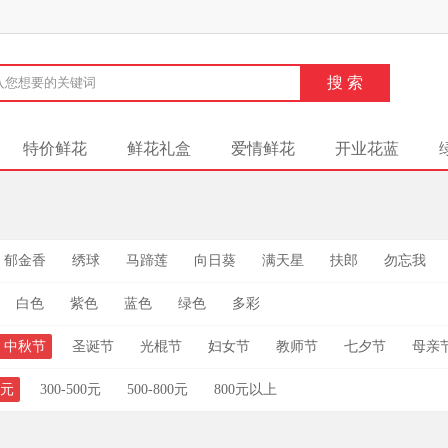
特价鲜花
鲜花礼盒
爱情鲜花
开业花蓝
郁金香
绣球
马蹄莲
向日葵
满天星
扶郎
勿忘我
白色
紫色
蓝色
绿色
多彩
中秋节
圣诞节
光棍节
妇女节
教师节
七夕节
母亲
0元
300-500元
500-800元
800元以上