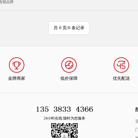
连锁品牌
共 0 页/0 条记录
金牌商家
低价保障
优先配送
24小时在线 随时为您服务