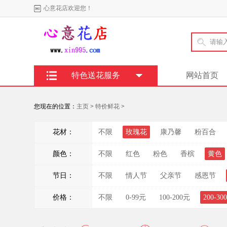
心意花店欢迎您！
特色送花服务
网站首页
您现在的位置：
主页
>
特价鲜花
>
花材：
不限
玫瑰花
康乃馨
粉百合
颜色：
不限
红色
粉色
香槟
黄色
节日：
不限
情人节
父亲节
感恩节
价格：
不限
0-99元
100-200元
200-30