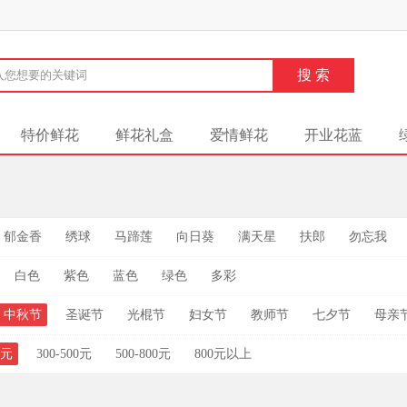
特价鲜花
鲜花礼盒
爱情鲜花
开业花蓝
郁金香
绣球
马蹄莲
向日葵
满天星
扶郎
勿忘我
白色
紫色
蓝色
绿色
多彩
中秋节
圣诞节
光棍节
妇女节
教师节
七夕节
母亲
0元
300-500元
500-800元
800元以上