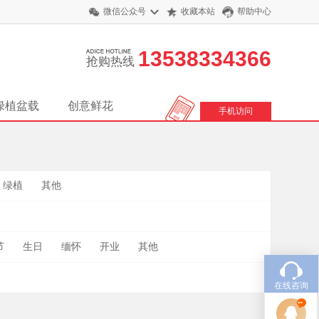
微信公众号
收藏本站
帮助中心
13538334366
抢购热线
绿植盆载
创意鲜花
手机访问
绿植
其他
节
生日
缅怀
开业
其他
在线咨询