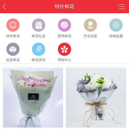
特价鲜花
特价鲜花
鲜花礼盒
爱情鲜花
开业花蓝
绿植盆载
创意鲜花
鲜花资讯
帮助中心