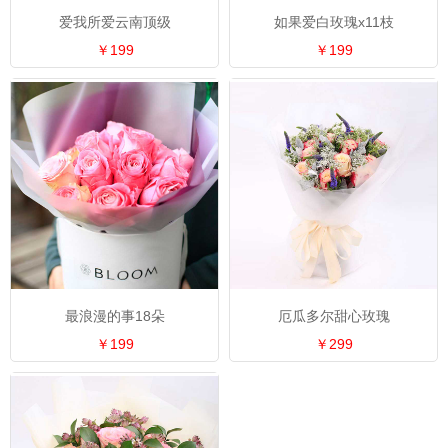
爱我所爱云南顶级
如果爱白玫瑰x11枝
￥199
￥199
最浪漫的事18朵
厄瓜多尔甜心玫瑰
￥199
￥299