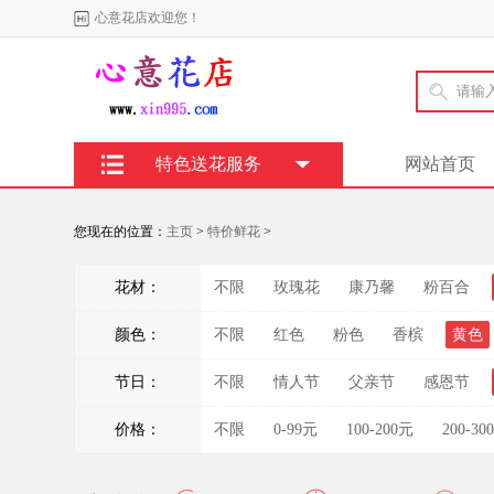
心意花店欢迎您！
特色送花服务
网站首页
您现在的位置：
主页
>
特价鲜花
>
花材：
不限
玫瑰花
康乃馨
粉百合
颜色：
不限
红色
粉色
香槟
黄色
节日：
不限
情人节
父亲节
感恩节
价格：
不限
0-99元
100-200元
200-30