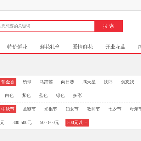
特价鲜花
鲜花礼盒
爱情鲜花
开业花蓝
郁金香
绣球
马蹄莲
向日葵
满天星
扶郎
勿忘我
白色
紫色
蓝色
绿色
多彩
中秋节
圣诞节
光棍节
妇女节
教师节
七夕节
母亲
0元
300-500元
500-800元
800元以上