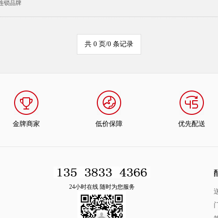
连锁品牌
共 0 页/0 条记录
金牌商家
低价保障
优先配送
24小时在线 随时为您服务