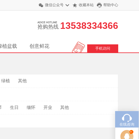
微信公众号
收藏本站
帮助中心
13538334366
抢购热线
绿植盆载
创意鲜花
手机访问
绿植
其他
节
生日
缅怀
开业
其他
在线咨询