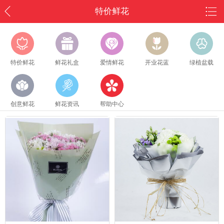
特价鲜花
特价鲜花
鲜花礼盒
爱情鲜花
开业花蓝
绿植盆载
创意鲜花
鲜花资讯
帮助中心