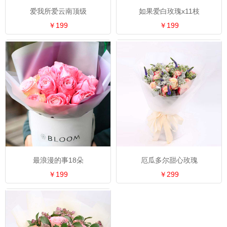
爱我所爱云南顶级
如果爱白玫瑰x11枝
￥199
￥199
最浪漫的事18朵
厄瓜多尔甜心玫瑰
￥199
￥299